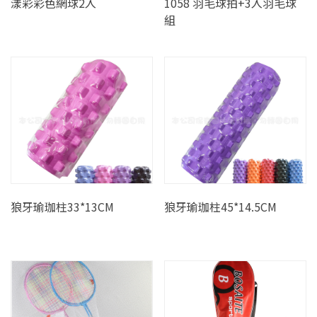
漾彩彩色網球2入
1058 羽毛球拍+3入羽毛球
組
狼牙瑜珈柱33*13CM
狼牙瑜珈柱45*14.5CM