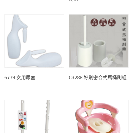
6779 女用尿壺
C3288 好刷密合式馬桶刷組