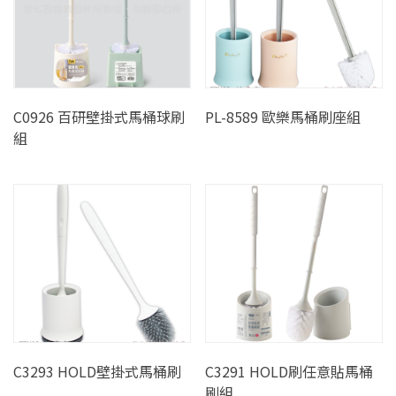
C0926 百研壁掛式馬桶球刷
PL-8589 歐樂馬桶刷座組
組
C3293 HOLD壁掛式馬桶刷
C3291 HOLD刷任意貼馬桶
刷組