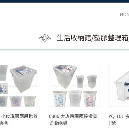
HO
生活收納館/塑膠整理箱
05 小玫瑰園兩段掀蓋
6806 大玫瑰園兩段掀蓋
YQ-10
納桶
式收納桶
1號