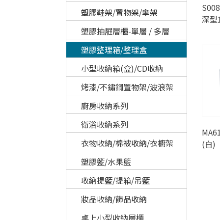
S00
塑膠鞋架/置物架/傘架
深型1
塑膠抽屜層櫃-單層 / 多層
塑膠整理箱/整理盒
小型收納箱(盒)/CD收納
烤漆/不鏽鋼置物架/波浪架
廚房收納系列
衛浴收納系列
MA6
衣物收納/棉被收納/衣櫥架
(白)
塑膠籃/水果籃
收納提籃/提箱/吊籃
妝品收納/飾品收納
桌上小型收納層櫃