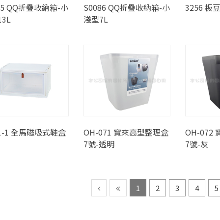
85 QQ折疊收納箱-小
S0086 QQ折疊收納箱-小
3256 
3L
淺型7L
1-1 全馬磁吸式鞋盒
OH-071 寶來高型整理盒
OH-07
7號-透明
7號-灰
1
2
3
4
5