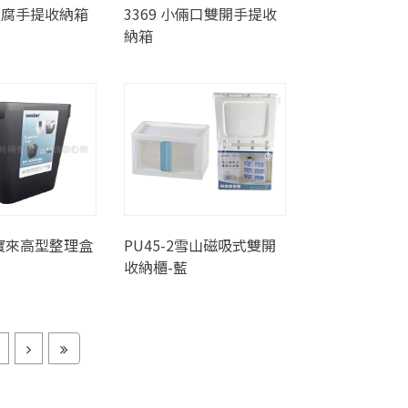
板豆腐手提收納箱
3369 小倆口雙開手提收
納箱
2 寶來高型整理盒
PU45-2雪山磁吸式雙開
收納櫃-藍