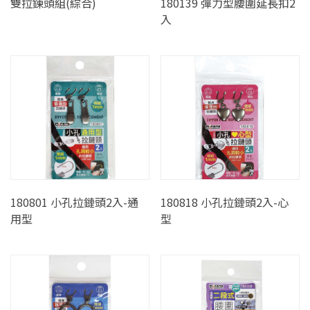
雙拉鍊頭組(綜合)
180139 彈力型腰圍延長扣2
入
180801 小孔拉鏈頭2入-通
180818 小孔拉鏈頭2入-心
用型
型