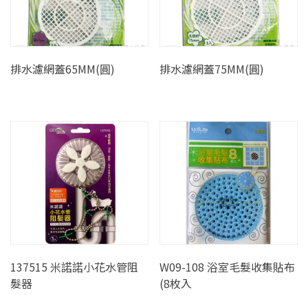
排水濾網蓋65MM(圓)
排水濾網蓋75MM(圓)
137515 米諾諾小花水管阻
W09-108 浴室毛髮收集貼布
髮器
(8枚入