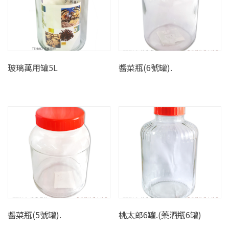
玻璃萬用罐5L
醬菜瓶(6號罐).
醬菜瓶(5號罐).
桃太郎6罐.(藥酒瓶6罐)