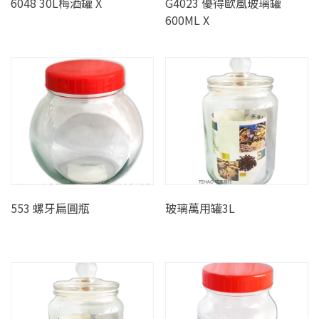
6048 30L梅酒罐 X
G4023 優得歐風玻璃罐
600ML X
553 螺牙扁圓瓶
玻璃萬用罐3L